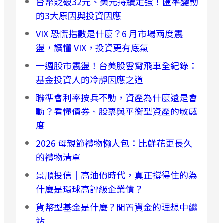
台幣貶破32元、美元持續走強！匯率變動
的3大原因與投資因應
VIX 恐慌指數是什麼？6 月市場兩度震
盪，讀懂 VIX，投資更有底氣
一週股市震盪！台美股雲霄飛車全紀錄：
基金投資人的冷靜因應之道
聯準會利率按兵不動，資產為什麼還是會
動？看懂債券、股票與平衡型資產的敏感
度
2026 母親節禮物懶人包：比鮮花更長久
的禮物清單
景順投信｜高油價時代，真正撐得住的為
什麼是環球高評級企業債？
貨幣型基金是什麼？閒置資金的理想中繼
站