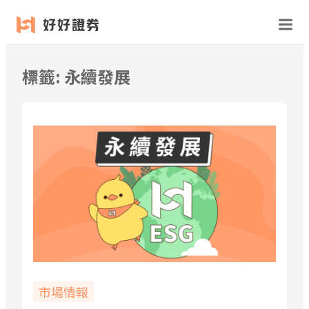
跳
至
主
要
標籤:
永續發展
內
容
市場情報