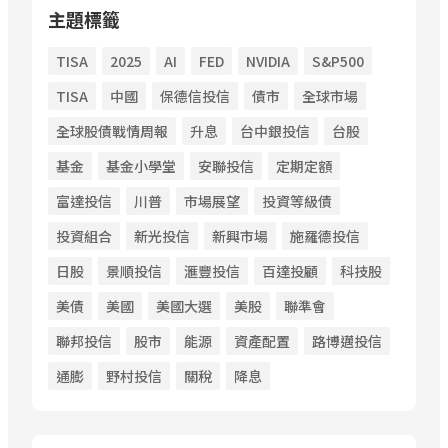
主題標籤
TISA
2025
AI
FED
NVIDIA
S&P500
TISA
中國
保德信投信
債市
全球市場
全球股債戰情周報
升息
台中銀投信
台股
基金
基金小學堂
安聯投信
定期定額
富達投信
川普
市場展望
投資等級債
投資組合
新光投信
新興市場
施羅德投信
日股
景順投信
滙豐投信
百達投顧
科技股
美債
美國
美國大選
美股
聯準會
聯邦投信
股市
能源
資產配置
路博邁投信
通膨
野村投信
關稅
降息