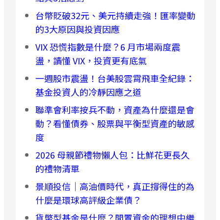
台幣貶破32元、美元持續走強！匯率變動
的3大原因與投資因應
VIX 恐慌指數是什麼？6 月市場兩度震
盪，讀懂 VIX，投資更有底氣
一週股市震盪！台美股雲霄飛車全紀錄：
基金投資人的冷靜因應之道
聯準會利率按兵不動，資產為什麼還是會
動？看懂債券、股票與平衡型資產的敏感
度
2026 母親節禮物懶人包：比鮮花更長久
的禮物清單
景順投信｜高油價時代，真正撐得住的為
什麼是環球高評級企業債？
貨幣型基金是什麼？閒置資金的理想中繼