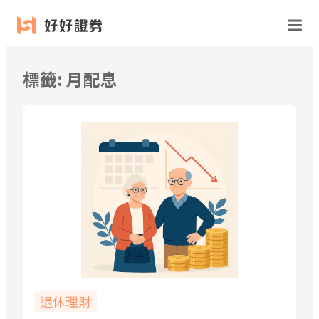
跳
至
主
要
標籤:
月配息
內
容
退休理財