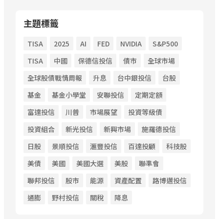
主題標籤
TISA
2025
AI
FED
NVIDIA
S&P500
TISA
中國
保德信投信
債市
全球市場
全球股債戰情周報
升息
台中銀投信
台股
基金
基金小學堂
安聯投信
定期定額
富達投信
川普
市場展望
投資等級債
投資組合
新光投信
新興市場
施羅德投信
日股
景順投信
滙豐投信
百達投顧
科技股
美債
美國
美國大選
美股
聯準會
聯邦投信
股市
能源
資產配置
路博邁投信
通膨
野村投信
關稅
降息