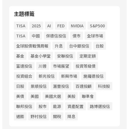
主題標籤
TISA
2025
AI
FED
NVIDIA
S&P500
TISA
中國
保德信投信
債市
全球市場
全球股債戰情周報
升息
台中銀投信
台股
基金
基金小學堂
安聯投信
定期定額
富達投信
川普
市場展望
投資等級債
投資組合
新光投信
新興市場
施羅德投信
日股
景順投信
滙豐投信
百達投顧
科技股
美債
美國
美國大選
美股
聯準會
聯邦投信
股市
能源
資產配置
路博邁投信
通膨
野村投信
關稅
降息