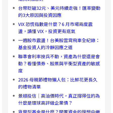
台幣貶破32元、美元持續走強！匯率變動
的3大原因與投資因應
VIX 恐慌指數是什麼？6 月市場兩度震
盪，讀懂 VIX，投資更有底氣
一週股市震盪！台美股雲霄飛車全紀錄：
基金投資人的冷靜因應之道
聯準會利率按兵不動，資產為什麼還是會
動？看懂債券、股票與平衡型資產的敏感
度
2026 母親節禮物懶人包：比鮮花更長久
的禮物清單
景順投信｜高油價時代，真正撐得住的為
什麼是環球高評級企業債？
貨幣型基金是什麼？閒置資金的理想中繼