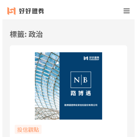
跳
至
主
要
標籤:
政治
內
容
投信觀點