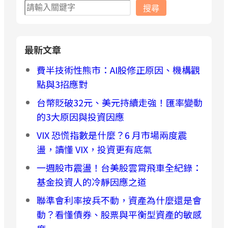
搜
搜尋
尋
最新文章
費半技術性熊市：AI股修正原因、機構觀
點與3招應對
台幣貶破32元、美元持續走強！匯率變動
的3大原因與投資因應
VIX 恐慌指數是什麼？6 月市場兩度震
盪，讀懂 VIX，投資更有底氣
一週股市震盪！台美股雲霄飛車全紀錄：
基金投資人的冷靜因應之道
聯準會利率按兵不動，資產為什麼還是會
動？看懂債券、股票與平衡型資產的敏感