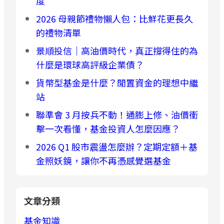
度
2026 母親節禮物懶人包：比鮮花更長久
的禮物清單
景順投信｜高油價時代，真正撐得住的為
什麼是環球高評級企業債？
貨幣型基金是什麼？閒置資金的理想中繼
站
聯準會 3 月按兵不動！通膨上修、油價衝
擊一次看懂，基金投資人怎麼因應？
2026 Q1 股市震盪怎麼辦？定期定額＋基
金照妖鏡，讓你不再憑感覺選基金
文章分類
基金知識