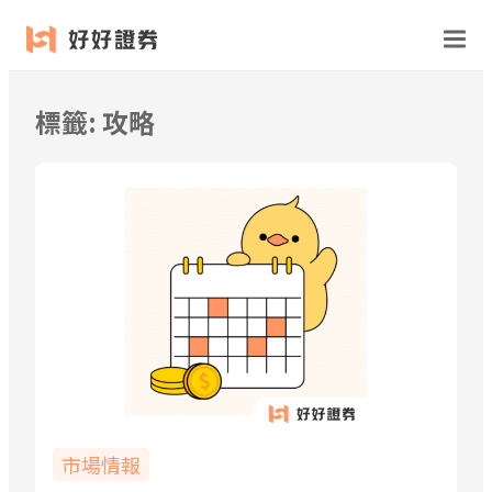
跳
至
主
要
標籤:
攻略
內
容
市場情報