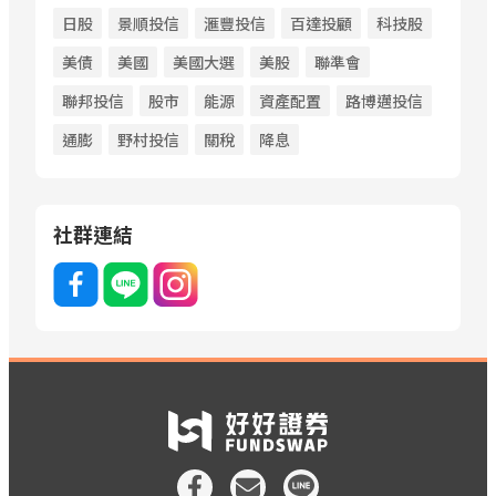
日股
景順投信
滙豐投信
百達投顧
科技股
美債
美國
美國大選
美股
聯準會
聯邦投信
股市
能源
資產配置
路博邁投信
通膨
野村投信
關稅
降息
社群連結