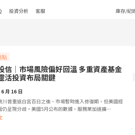
Q
投資分析
客服
庫存/紀
觀點
投信｜市場風險偏好回溫 多重資產基金
靈活投資布局關鍵
 6 月 16 日
統川普重返白宮百日之後、市場暫時進入修復期，但美國經
面仍呈現分歧。美國5月公布的數據，服務業加速擴…
文