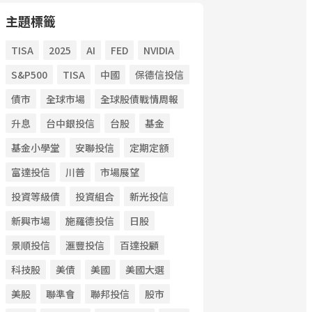
主題標籤
TISA
2025
AI
FED
NVIDIA
S&P500
TISA
中國
保德信投信
債市
全球市場
全球股債戰情周報
升息
台中銀投信
台股
基金
基金小學堂
安聯投信
定期定額
富達投信
川普
市場展望
投資等級債
投資組合
新光投信
新興市場
施羅德投信
日股
景順投信
滙豐投信
百達投顧
科技股
美債
美國
美國大選
美股
聯準會
聯邦投信
股市