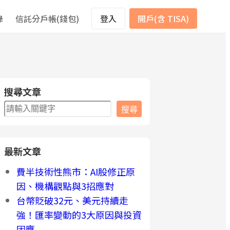
錄
信託分戶帳(錢包)
登入
開戶(含 TISA)
搜尋文章
搜
搜尋
尋
最新文章
費半技術性熊市：AI股修正原
因、機構觀點與3招應對
台幣貶破32元、美元持續走
強！匯率變動的3大原因與投資
因應