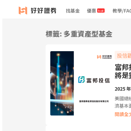
跳
找基金
優惠
教學/FA
hot
至
主
要
標籤:
多重資產型基金
內
容
投信
富邦
將是
2025 年
美國總
濟基本
閱讀全