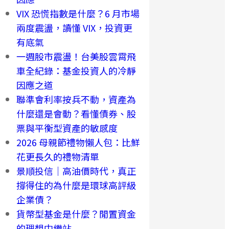
VIX 恐慌指數是什麼？6 月市場
兩度震盪，讀懂 VIX，投資更
有底氣
一週股市震盪！台美股雲霄飛
車全紀錄：基金投資人的冷靜
因應之道
聯準會利率按兵不動，資產為
什麼還是會動？看懂債券、股
票與平衡型資產的敏感度
2026 母親節禮物懶人包：比鮮
花更長久的禮物清單
景順投信｜高油價時代，真正
撐得住的為什麼是環球高評級
企業債？
貨幣型基金是什麼？閒置資金
的理想中繼站