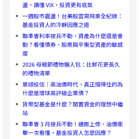
盪，讀懂 VIX，投資更有底氣
一週股市震盪！台美股雲霄飛車全紀錄：
基金投資人的冷靜因應之道
聯準會利率按兵不動，資產為什麼還是會
動？看懂債券、股票與平衡型資產的敏感
度
2026 母親節禮物懶人包：比鮮花更長久
的禮物清單
景順投信｜高油價時代，真正撐得住的為
什麼是環球高評級企業債？
貨幣型基金是什麼？閒置資金的理想中繼
站
聯準會 3 月按兵不動！通膨上修、油價衝
擊一次看懂，基金投資人怎麼因應？