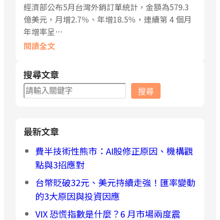
經濟部公布5月台灣外銷訂單統計，金額為579.3
億美元，月增2.7％、年增18.5％，連續第 4 個月
年增率呈…
閱讀全文
搜尋文章
搜
搜尋
尋
最新文章
費半技術性熊市：AI股修正原因、機構觀
點與3招應對
台幣貶破32元、美元持續走強！匯率變動
的3大原因與投資因應
VIX 恐慌指數是什麼？6 月市場兩度震