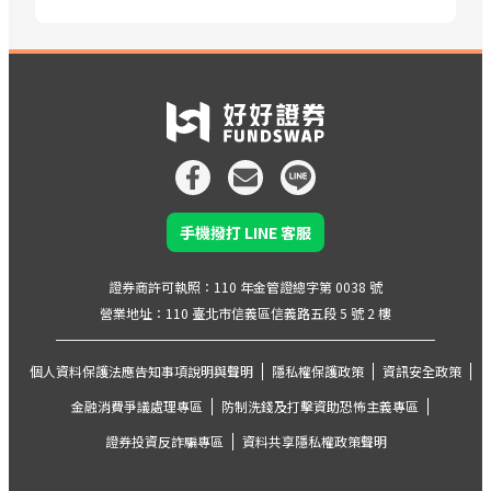
手機撥打 LINE 客服
證券商許可執照：110 年金管證總字第 0038 號
營業地址：110 臺北市信義區信義路五段 5 號 2 樓
個人資料保護法應告知事項說明與聲明
隱私權保護政策
資訊安全政策
金融消費爭議處理專區
防制洗錢及打擊資助恐怖主義專區
證券投資反詐騙專區
資料共享隱私權政策聲明