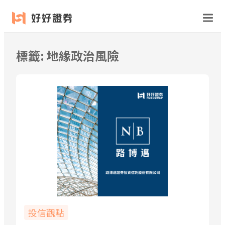
跳
至
主
要
標籤:
地緣政治風險
內
容
投信觀點