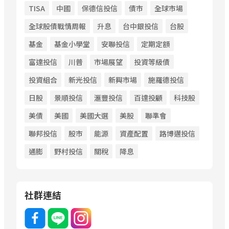
TISA
中國
保德信投信
債市
全球市場
全球股債戰情周報
升息
台中銀投信
台股
基金
基金小學堂
安聯投信
定期定額
富達投信
川普
市場展望
投資等級債
投資組合
新光投信
新興市場
施羅德投信
日股
景順投信
滙豐投信
百達投顧
科技股
美債
美國
美國大選
美股
聯準會
聯邦投信
股市
能源
資產配置
路博邁投信
通膨
野村投信
關稅
降息
社群連結