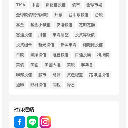
TISA
中國
保德信投信
債市
全球市場
全球股債戰情周報
升息
台中銀投信
台股
基金
基金小學堂
安聯投信
定期定額
富達投信
川普
市場展望
投資等級債
投資組合
新光投信
新興市場
施羅德投信
日股
景順投信
滙豐投信
百達投顧
科技股
美債
美國
美國大選
美股
聯準會
聯邦投信
股市
能源
資產配置
路博邁投信
通膨
野村投信
關稅
降息
社群連結