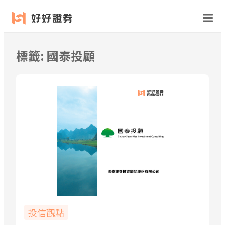
跳
至
主
要
標籤:
國泰投顧
內
容
投信觀點