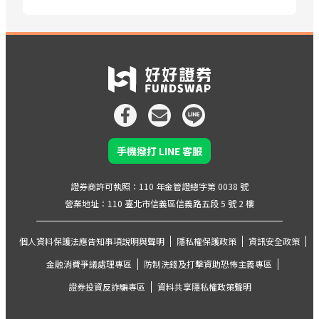
手機撥打 LINE 客服
證券商許可執照：110 年金管證總字第 0038 號
營業地址：110 臺北市信義區信義路五段 5 號 2 樓
個人資料保護法應告知事項說明與聲明
隱私權保護政策
資訊安全政策
金融消費爭議處理專區
防制洗錢及打擊資助恐怖主義專區
證券投資反詐騙專區
資料共享隱私權政策聲明