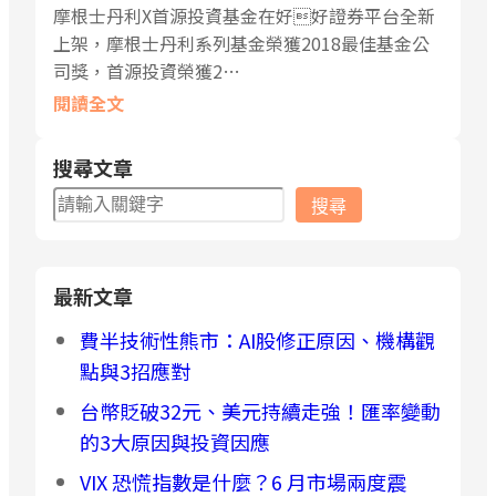
摩根士丹利X首源投資基金在好好證券平台全新
上架，摩根士丹利系列基金榮獲2018最佳基金公
司獎，首源投資榮獲2…
閱讀全文
搜尋文章
搜
搜尋
尋
最新文章
費半技術性熊市：AI股修正原因、機構觀
點與3招應對
台幣貶破32元、美元持續走強！匯率變動
的3大原因與投資因應
VIX 恐慌指數是什麼？6 月市場兩度震