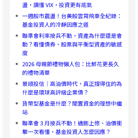
盪，讀懂 VIX，投資更有底氣
一週股市震盪！台美股雲霄飛車全紀錄：
基金投資人的冷靜因應之道
聯準會利率按兵不動，資產為什麼還是會
動？看懂債券、股票與平衡型資產的敏感
度
2026 母親節禮物懶人包：比鮮花更長久
的禮物清單
景順投信｜高油價時代，真正撐得住的為
什麼是環球高評級企業債？
貨幣型基金是什麼？閒置資金的理想中繼
站
聯準會 3 月按兵不動！通膨上修、油價衝
擊一次看懂，基金投資人怎麼因應？