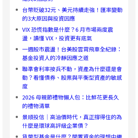
台幣貶破32元、美元持續走強！匯率變動
的3大原因與投資因應
VIX 恐慌指數是什麼？6 月市場兩度震
盪，讀懂 VIX，投資更有底氣
一週股市震盪！台美股雲霄飛車全紀錄：
基金投資人的冷靜因應之道
聯準會利率按兵不動，資產為什麼還是會
動？看懂債券、股票與平衡型資產的敏感
度
2026 母親節禮物懶人包：比鮮花更長久
的禮物清單
景順投信｜高油價時代，真正撐得住的為
什麼是環球高評級企業債？
貨幣型基金是什麼？閒置資金的理想中繼