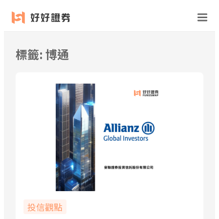
跳
至
主
要
標籤:
博通
內
容
投信觀點