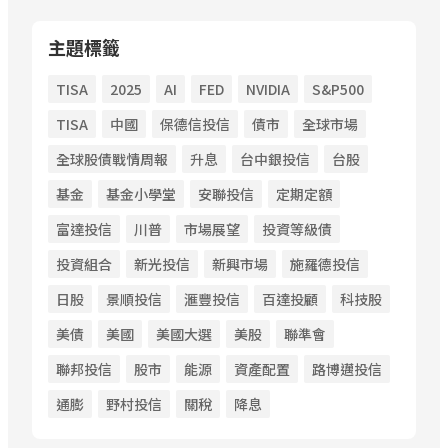
主題標籤
TISA
2025
AI
FED
NVIDIA
S&P500
TISA
中國
保德信投信
債市
全球市場
全球股債戰情周報
升息
台中銀投信
台股
基金
基金小學堂
安聯投信
定期定額
富達投信
川普
市場展望
投資等級債
投資組合
新光投信
新興市場
施羅德投信
日股
景順投信
滙豐投信
百達投顧
科技股
美債
美國
美國大選
美股
聯準會
聯邦投信
股市
能源
資產配置
路博邁投信
通膨
野村投信
關稅
降息