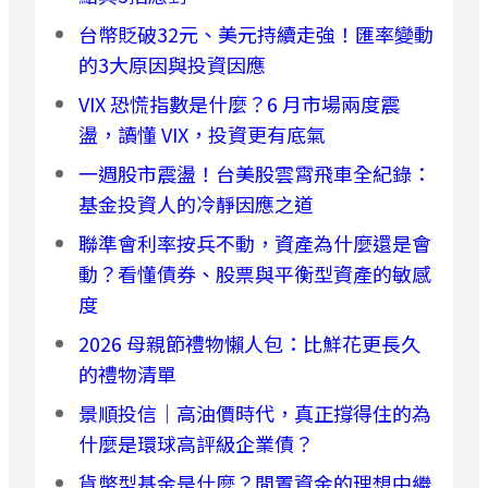
台幣貶破32元、美元持續走強！匯率變動
的3大原因與投資因應
VIX 恐慌指數是什麼？6 月市場兩度震
盪，讀懂 VIX，投資更有底氣
一週股市震盪！台美股雲霄飛車全紀錄：
基金投資人的冷靜因應之道
聯準會利率按兵不動，資產為什麼還是會
動？看懂債券、股票與平衡型資產的敏感
度
2026 母親節禮物懶人包：比鮮花更長久
的禮物清單
景順投信｜高油價時代，真正撐得住的為
什麼是環球高評級企業債？
貨幣型基金是什麼？閒置資金的理想中繼