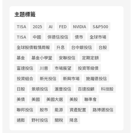
主題標籤
TISA
2025
AI
FED
NVIDIA
S&P500
TISA
中國
保德信投信
債市
全球市場
全球股債戰情周報
升息
台中銀投信
台股
基金
基金小學堂
安聯投信
定期定額
富達投信
川普
市場展望
投資等級債
投資組合
新光投信
新興市場
施羅德投信
日股
景順投信
滙豐投信
百達投顧
科技股
美債
美國
美國大選
美股
聯準會
聯邦投信
股市
能源
資產配置
路博邁投信
通膨
野村投信
關稅
降息