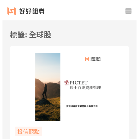
跳
至
主
要
標籤:
全球股
內
容
投信觀點