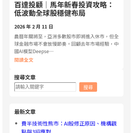
百達投顧｜馬年新春投資攻略：
低波動全球股穩健布局
2026 年 2 月 11 日
農曆年關將至，亞洲多數股市即將進入休市，但全
球金融市場不會放慢節奏。回顧去年市場經驗，中
國AI模型Deepse…
閱讀全文
搜尋文章
搜
搜尋
尋
最新文章
費半技術性熊市：AI股修正原因、機構觀
點與3招應對