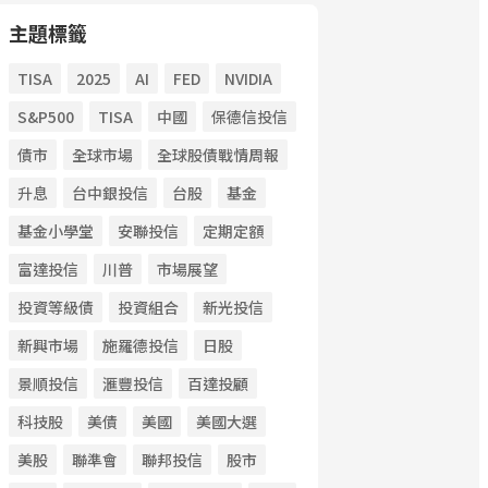
主題標籤
TISA
2025
AI
FED
NVIDIA
S&P500
TISA
中國
保德信投信
債市
全球市場
全球股債戰情周報
升息
台中銀投信
台股
基金
基金小學堂
安聯投信
定期定額
富達投信
川普
市場展望
投資等級債
投資組合
新光投信
新興市場
施羅德投信
日股
景順投信
滙豐投信
百達投顧
科技股
美債
美國
美國大選
美股
聯準會
聯邦投信
股市