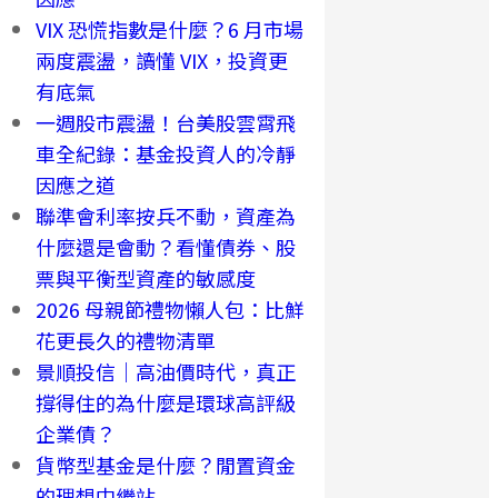
VIX 恐慌指數是什麼？6 月市場
兩度震盪，讀懂 VIX，投資更
有底氣
一週股市震盪！台美股雲霄飛
車全紀錄：基金投資人的冷靜
因應之道
聯準會利率按兵不動，資產為
什麼還是會動？看懂債券、股
票與平衡型資產的敏感度
2026 母親節禮物懶人包：比鮮
花更長久的禮物清單
景順投信｜高油價時代，真正
撐得住的為什麼是環球高評級
企業債？
貨幣型基金是什麼？閒置資金
的理想中繼站