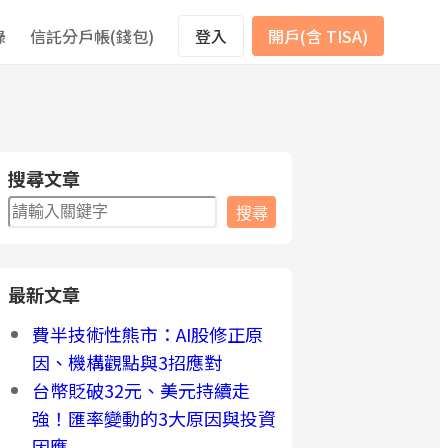
錄
信託分戶帳(錢包)
登入
開戶(含 TISA)
搜尋文章
搜
搜尋
尋
最新文章
費半技術性熊市：AI股修正原
因、機構觀點與3招應對
台幣貶破32元、美元持續走
強！匯率變動的3大原因與投資
因應