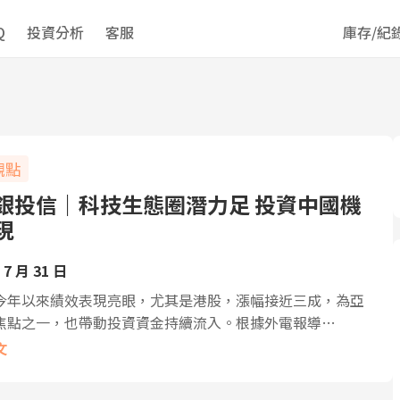
Q
投資分析
客服
庫存/紀
觀點
銀投信｜科技生態圈潛力足 投資中國機
現
 7 月 31 日
今年以來績效表現亮眼，尤其是港股，漲幅接近三成，為亞
焦點之一，也帶動投資資金持續流入。根據外電報導…
文