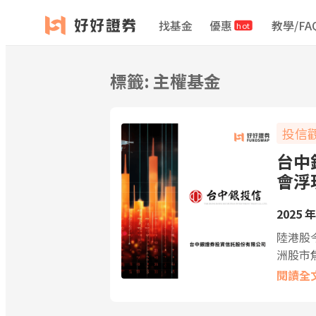
跳
找基金
優惠
教學/FA
hot
至
主
要
標籤:
主權基金
內
容
投信
台中
會浮
2025 年
陸港股
洲股市
閱讀全