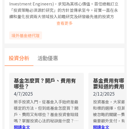
Investment Engineers)，求知為其核心價值。首任總裁訂立
「投資策略必須源於研究」的方針並傳承至今。荷寶一直在永
續和量化投資兩大領域投入前瞻研究及研發最先進的投資方
案，並運用這些嶄新投資實力，在趨勢主題、債券和新興市場
中把握機遇和釋放回報潛力。
荷寶的資產管理業務遍佈歐洲、美國、中東及亞洲，並在重要
境外基金總代理
的新興市場，如印度和拉丁美洲，設立研究據點，以深入掌握
當地市場動態。亞太地區對於荷寶來說是關鍵的業務重鎮，不
僅在香港設立了投資中心，台灣更是其積極拓展的重要市場。
投資分析
活動優惠
荷寶的基金產品多樣化，滿足不同投資工具需求，適合追求被
動收入與穩定回報的投資人。
基金怎麼買？開戶、費用有
基金費用有哪
哪些？
要知道的費用
4/7/2025
2/12/2025
新手投資入門，從基金入手始終是最
投資基金，大家最
穩定的方法，但到底基金怎麼買？開
和標的選擇，但其
戶、費用又有哪些？基金投資會賠錢
被忽略的關鍵—費用
嗎？掌握投資心法的秘訣是什麼？今
需要額外支付，有
天好編用五分鐘讓投資人快速秒懂，
閱讀全文
資產中扣除，如果
閱讀全文