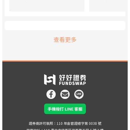
基金投資一點也不難！
會影響你的投資報
來一探究竟，看看
哪些費用，讓你精
用搞得霧煞煞！
查看更多
手機撥打 LINE 客服
證券商許可執照：110 年金管證總字第 0038 號