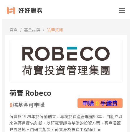
跳
至
主
首頁
/
基金品牌
/
品牌資訊
要
內
容
荷寶 Robeco
申購
0
手續費
8
檔基金可申購
荷寶於1929年於荷蘭創立，專精於資產管理逾90年，自創立以
來為客戶提供創新、以研究實證為基礎的投資方案，客戶涵蓋
世界各地。由研究起步，荷寶身為投資工程師(The