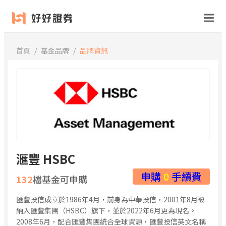
跳
至
主
首頁
/
基金品牌
/
品牌資訊
要
內
容
滙豐 HSBC
申購
0
手續費
132
檔基金可申購
匯豐投信成立於1986年4月，前身為中華投信，2001年8月被
納入匯豐集團（HSBC）旗下，並於2022年6月更為現名。
2008年6月，配合匯豐集團統合全球資源，匯豐投信英文名稱