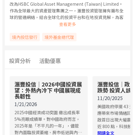
改為HSBC Global Asset Management (Taiwan) Limited。
作為全球最大的資產管理集團之一，滙豐投資管理擁有遍布全
球的營運網絡，結合全球化的投資平台和在地投資見解，為客
戶連結全球投資機會，助力實現穩健的資產配置和長期收益。
滙豐投信整合集團資源，以客戶需求為核心制定產品發展策
略，旗下產品線涵蓋廣泛，並在共同基金、全權委託投資業務
境內投信發行
境外基金總代理
等領域提供多樣化且創新的投資工具。公司及基金產品多年來
屢獲各類獎項，卓越的投資成績深受高度肯定，成為基金投資
市場上的領先選擇，帶領客戶「滙見無限豐收」。
投資分析
活動優惠
滙豐投信｜2026中國投資展
滙豐投信｜政
望：外熱內冷下 中國展現成
跌勢 投資人該
長韌性
11/20/2025
1/21/2026
美國政府停擺 43 
2025中國經濟成功突圍 繳出成長率
應帶來市場情緒回
5%亮眼成績單。對中國政府而言，
啟首日出現大幅震
2025年是「不平凡的一年」，儘管
近 800 點，科技股
對內面臨投資萎縮、房市低迷與內需
族群領跌。市場原先對
閱讀全文