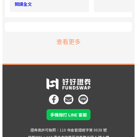
疲軟等結構性壓力，但在強勁出口與
閱讀全文
已有疑慮，而此次
製造業升級的帶動下，全年經濟成長
準會政策前景急速
可望達5%左右。
後公布的非農、CPI
短時間內集中釋出
膨仍然偏高，可能使 
再次延後。
查看更多
手機撥打 LINE 客服
證券商許可執照：110 年金管證總字第 0038 號